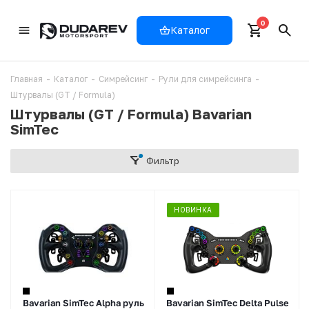
0
Каталог
Главная
-
Каталог
-
Симрейсинг
-
Рули для симрейсинга
-
Штурвалы (GT / Formula)
Штурвалы (GT / Formula) Bavarian
SimTec
Фильтр
НОВИНКА
Bavarian SimTec Alpha руль
Bavarian SimTec Delta Pulse