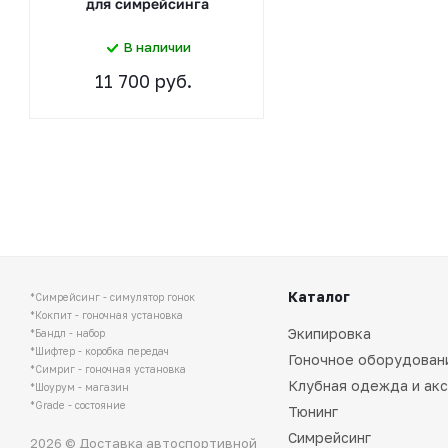
для симрейсинга
В наличии
11 700 руб.
Каталог
*Симрейсинг - симулятор гонок
*Кокпит - гоночная установка
Экипировка
*Бандл - набор
*Шифтер - коробка передач
Гоночное оборудован
*Симриг - гоночная установка
Клубная одежда и ак
*Шоурум - магазин
*Grade - состояние
Тюнинг
Симрейсинг
2026 © Доставка автоспортивной