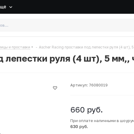
Ещё
пицы и проставки
-
Ascher Racing проставки под лепестки руля (4 шт), 
 лепестки руля (4 шт), 5 мм,,
Артикул:
76080019
660
руб.
При оплате наличными в шоуру
630 руб.