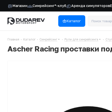
Магазин
Симрейсинг*-клуб
Аренда симуляторов
Каталог
Главная
-
Каталог
-
Симрейсинг
-
Рули для симрейсинга
-
Сту
Ascher Racing проставки под