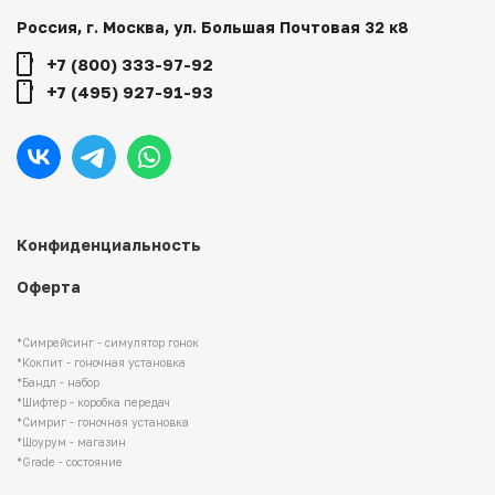
Россия, г. Москва, ул. Большая Почтовая 32 к8
+7 (800) 333-97-92
+7 (495) 927-91-93
Конфиденциальность
Оферта
*Симрейсинг - симулятор гонок
*Кокпит - гоночная установка
*Бандл - набор
*Шифтер - коробка передач
*Симриг - гоночная установка
*Шоурум - магазин
*Grade - состояние