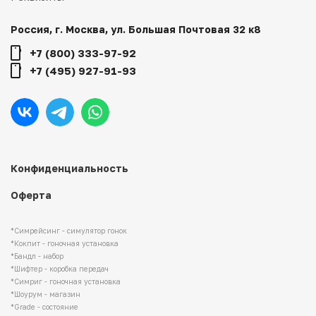
Россия, г. Москва, ул. Большая Почтовая 32 к8
+7 (800) 333-97-92
+7 (495) 927-91-93
Конфиденциальность
Оферта
*Симрейсинг - симулятор гонок
*Кокпит - гоночная установка
*Бандл - набор
*Шифтер - коробка передач
*Симриг - гоночная установка
*Шоурум - магазин
*Grade - состояние