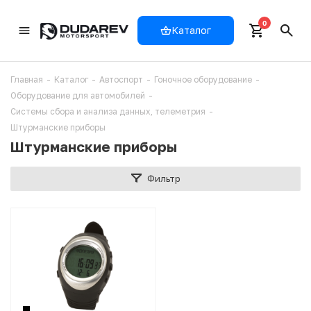
0
Каталог
Главная
-
Каталог
-
Автоспорт
-
Гоночное оборудование
-
Оборудование для автомобилей
-
Системы сбора и анализа данных, телеметрия
-
Штурманские приборы
Штурманские приборы
Фильтр