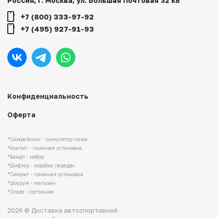
Россия, г. Москва, ул. Большая Почтовая 32 к8
+7 (800) 333-97-92
+7 (495) 927-91-93
Конфиденциальность
Оферта
*Симрейсинг - симулятор гонок
*Кокпит - гоночная установка
*Бандл - набор
*Шифтер - коробка передач
*Симриг - гоночная установка
*Шоурум - магазин
*Grade - состояние
2026 © Доставка автоспортивной