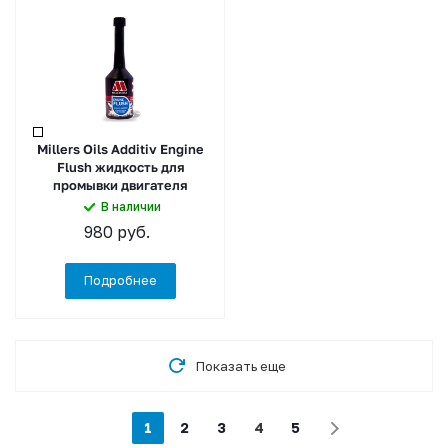
Millers Oils Additiv Engine
Flush жидкость для
промывки двигателя
В наличии
980
руб.
Подробнее
Показать еще
1
2
3
4
5