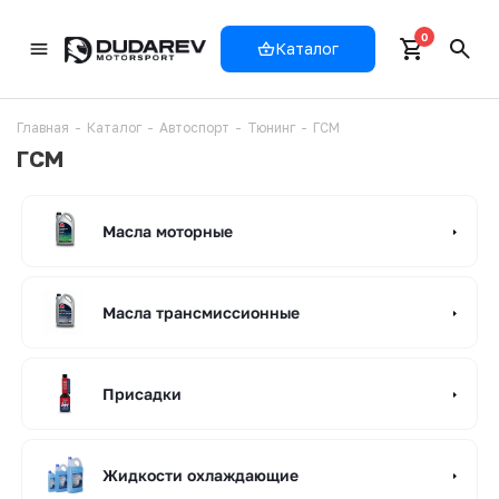
0
Каталог
Главная
-
Каталог
-
Автоспорт
-
Тюнинг
-
ГСМ
ГСМ
Масла моторные
Масла трансмиссионные
Присадки
Жидкости охлаждающие