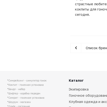
страстные любите
кокпиты для гоно
сегодня.
Список бре
Каталог
*Симрейсинг - симулятор гонок
*Кокпит - гоночная установка
Экипировка
*Бандл - набор
*Шифтер - коробка передач
Гоночное оборудован
*Симриг - гоночная установка
Клубная одежда и ак
*Шоурум - магазин
*Grade - состояние