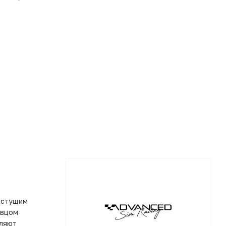
астущим
авцом
вляют