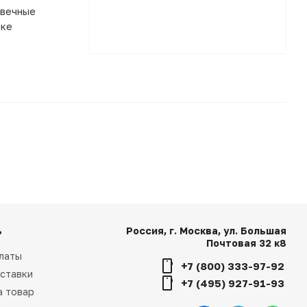
овечные
нке
ь
Россия, г. Москва, ул. Большая
Почтовая 32 к8
латы
+7 (800) 333-97-92
ставки
+7 (495) 927-91-93
а товар