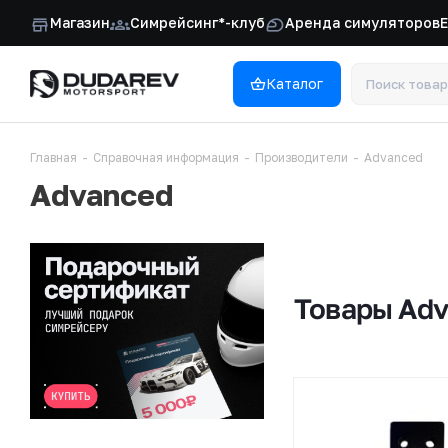
Магазин
Симрейсинг*-клуб
Аренда симуляторов
Каталог
Главная
-
Справочная информация
-
Производители
-
Advanced
Advanced
Товары Adv