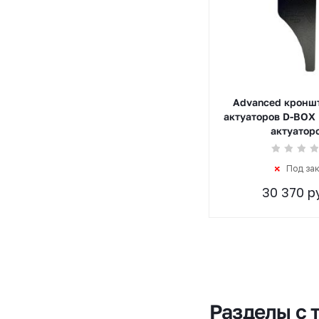
Advanced кронш
актуаторов D-BOX (
актуатор
Под за
30 370 р
Разделы с 