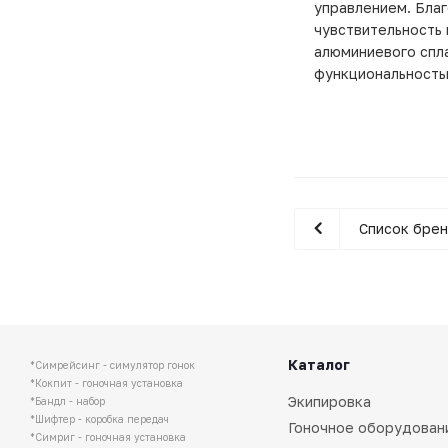
управлением. Бла
чувствительность 
алюминиевого спл
функциональность
Список бре
Каталог
*Симрейсинг - симулятор гонок
*Кокпит - гоночная установка
Экипировка
*Бандл - набор
*Шифтер - коробка передач
Гоночное оборудован
*Симриг - гоночная установка