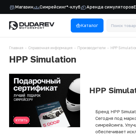
Магазин
Симрейсинг*-клуб
Аренда симуляторов
Каталог
Главная
-
Справочная информация
-
Производители
-
HPP Simulatio
HPP Simulation
HPP Simulat
Бренд HPP Simula
Сегодня под марк
симрейсинга. Улу
обеспечивает иск