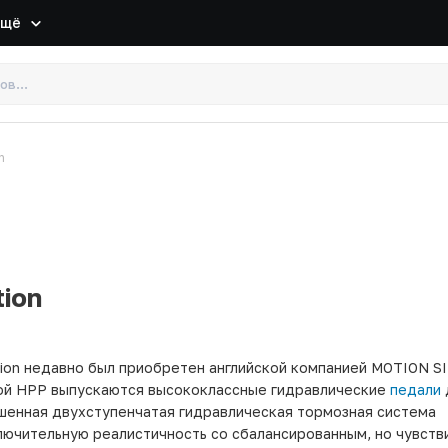
Ещё
n
ion
tion недавно был приобретен английской компанией MOTION S
ой HPP выпускаются высококлассные гидравлические
педали
чшенная двухступенчатая гидравлическая тормозная система
лючительную реалистичность со сбалансированным, но чувст