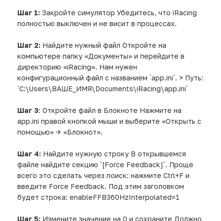
Шаг 1:
Закройте симулятор Убедитесь, что iRacing
полностью выключен и не висит в процессах.
Шаг 2:
Найдите нужный файл Откройте на
компьютере папку «Документы» и перейдите в
директорию «iRacing». Нам нужен
конфигурационный файл с названием `app.ini`. > Путь:
`C:\Users\ВАШЕ_ИМЯ\Documents\iRacing\app.ini`
Шаг 3
: Откройте файл в Блокноте Нажмите на
app.ini правой кнопкой мыши и выберите «Открыть с
помощью» -> «Блокнот».
Шаг 4:
Найдите нужную строку В открывшемся
файле найдите секцию `[Force Feedback]`. Проще
всего это сделать через поиск: нажмите Ctrl+F и
введите Force Feedback. Под этим заголовком
будет строка: enableFFB360HzInterpolated=1
Шаг 5:
Измените значение на 0 и сохраните Должно