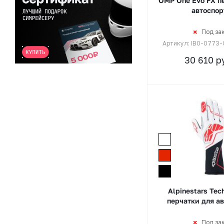
OMP One Evo FX п
автоспор
Под за
Артикул: IB0-0773
30 610
ру
Alpinestars Tec
перчатки для а
Под за