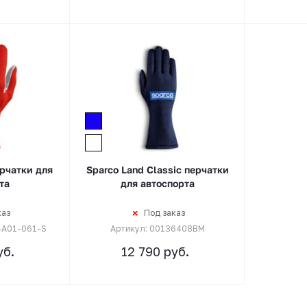
рчатки для
Sparco Land Classic перчатки
та
для автоспорта
каз
Под заказ
-A01-061-S
Артикул: 00136408BM
б.
12 790
руб.