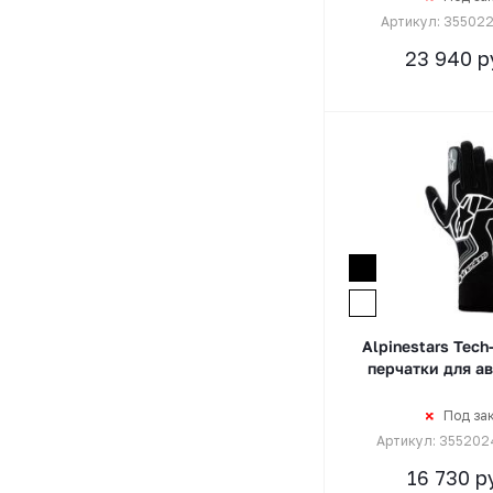
Артикул: 35502
23 940
р
Alpinestars Tech
перчатки для а
Под за
Артикул: 355202
16 730
ру