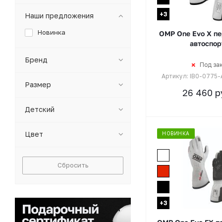
+3
Наши предложения
Новинка
OMP One Evo X пе
автоспор
Бренд
Под за
Артикул: IB0-0775
Размер
26 460
р
Детский
Цвет
НОВИНКА
Сбросить
+3