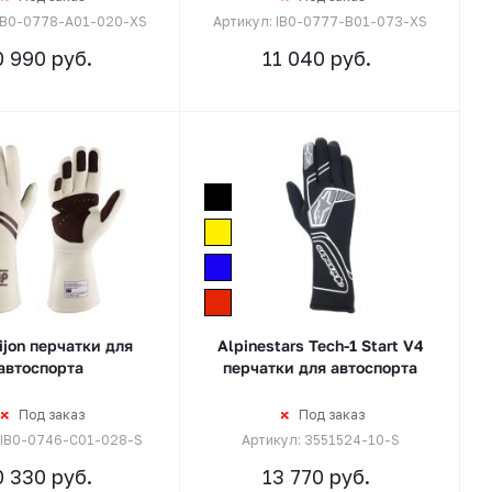
 IB0-0778-A01-020-XS
Артикул: IB0-0777-B01-073-XS
0 990
руб.
11 040
руб.
jon перчатки для
Alpinestars Tech-1 Start V4
автоспорта
перчатки для автоспорта
Под заказ
Под заказ
 IB0-0746-C01-028-S
Артикул: 3551524-10-S
0 330
руб.
13 770
руб.