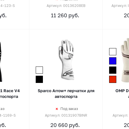
24-123-S
Артикул: 00136208EB
Артикул:
уб.
11 260
руб.
2
-1 Race V4
Sparco Arrow+ перчатки для
OMP Di
втоспорта
автоспорта
каз
Под заказ
4-1169-S
Артикул: 00131907BINR
Артикул:
б.
20 660
руб.
2