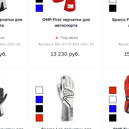
рчатки для
OMP First перчатки для
Sparco F
та
автоспорта
каз
Под заказ
-A01-020-XS
Артикул: IB0-0776-B01-061-XS
Артик
уб.
13 230
руб.
1