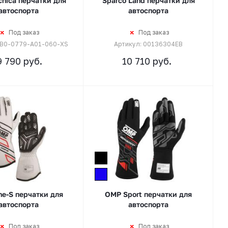
nica перчатки для
Sparco Land перчатки для
автоспорта
автоспорта
Под заказ
Под заказ
 IB0-0779-A01-060-XS
Артикул: 00136304EB
9 790
руб.
10 710
руб.
e-S перчатки для
OMP Sport перчатки для
автоспорта
автоспорта
Под заказ
Под заказ