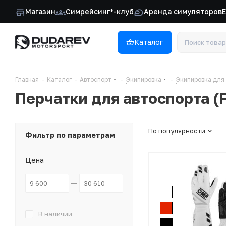
Магазин
Симрейсинг*-клуб
Аренда симуляторов
Каталог
Главная
-
Каталог
-
Автоспорт
-
Экипировка
-
Экипировка для
Перчатки для автоспорта (F
По популярности
Фильтр по параметрам
Цена
В наличии