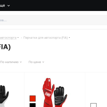
Ещё
 автоспорта
-
Перчатки для автоспорта (FIA)
IA)
По наличию
По цене