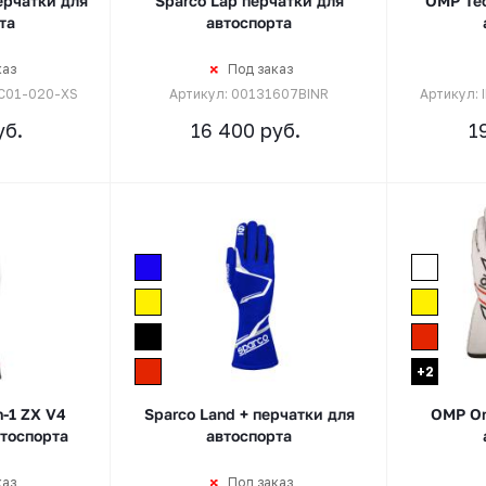
ерчатки для
Sparco Lap перчатки для
OMP Tec
та
автоспорта
каз
Под заказ
-C01-020-XS
Артикул: 00131607BINR
Артикул:
б.
16 400
руб.
1
+2
h-1 ZX V4
Sparco Land + перчатки для
OMP On
втоспорта
автоспорта
каз
Под заказ