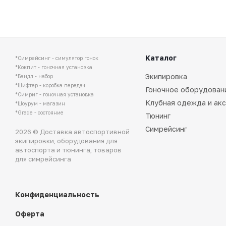
Каталог
*Симрейсинг - симулятор гонок
*Кокпит - гоночная установка
Экипировка
*Бандл - набор
*Шифтер - коробка передач
Гоночное оборудован
*Симриг - гоночная установка
Клубная одежда и ак
*Шоурум - магазин
*Grade - состояние
Тюнинг
Симрейсинг
2026 © Доставка автоспортивной
экипировки, оборудования для
автоспорта и тюнинга, товаров
для симрейсинга
Конфиденциальность
Оферта