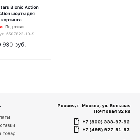
tars Bionic Action
ction шорты для
картинга
Под заказ
ул: 6507823-10-S
0 930
руб.
ь
Россия, г. Москва, ул. Большая
Почтовая 32 к8
латы
+7 (800) 333-97-92
ставки
+7 (495) 927-91-93
а товар