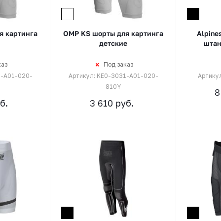
я картинга
OMP KS шорты для картинга
Alpine
детские
штан
каз
Под заказ
1-A01-020-
Артикул: KE0-3031-A01-020-
Артику
810Y
8
б.
3 610
руб.