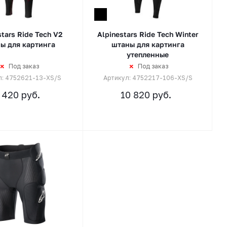
stars Ride Tech V2
Alpinestars Ride Tech Winter
ы для картинга
штаны для картинга
утепленные
Под заказ
Под заказ
л: 4752621-13-XS/S
Артикул: 4752217-106-XS/S
 420
руб.
10 820
руб.