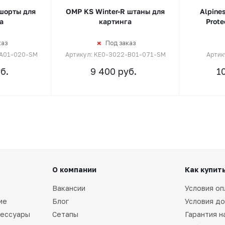
шорты для
OMP KS Winter-R штаны для
Alpines
а
картинга
Prote
каз
Под заказ
-A01-020-SM
Артикул: KE0-3022-B01-071-SM
Артик
б.
9 400
руб.
1
О компании
Как купит
Вакансии
Условия оп
ие
Блог
Условия до
сессуары
Сетапы
Гарантия н