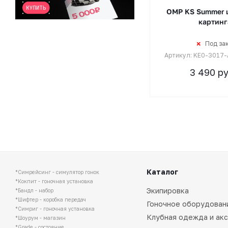
OMP KS Summer 
картинг
Под за
Артикул: KE0-3017
3 490
ру
Каталог
*Симрейсинг - симулятор гонок
*Кокпит - гоночная установка
Экипировка
*Бандл - набор
*Шифтер - коробка передач
Гоночное оборудован
*Симриг - гоночная установка
Клубная одежда и ак
*Шоурум - магазин
*Grade - состояние