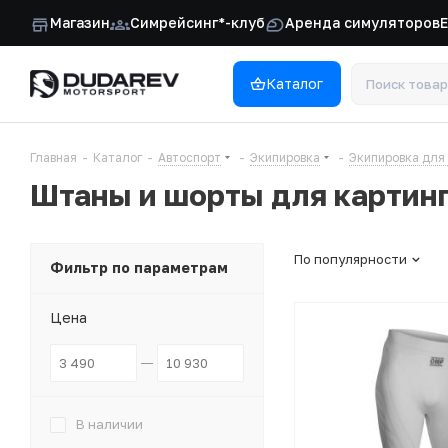
Магазин
Симрейсинг*-клуб
Аренда симуляторов
Каталог
Главная
-
Каталог
-
Автоспорт
-
Экипировка
-
Экипировка для
Штаны и шорты для картин
По популярности
Фильтр по параметрам
Цена
В наличии