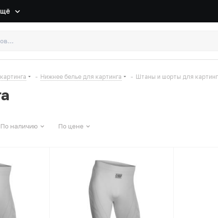
Ещё
 картинга
-
Нижнее белье для картинга
-
Штаны и шорты для картин
га
По наличию
По цене