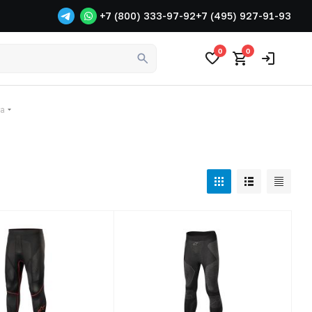
+7 (800) 333-97-92
+7 (495) 927-91-93
0
0
га