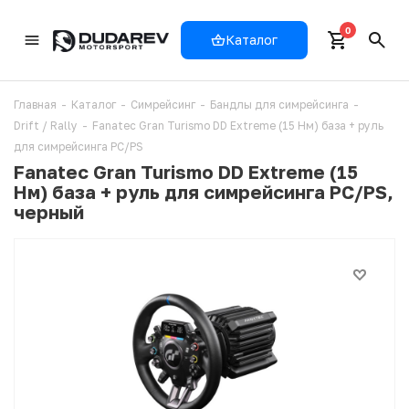
0
Каталог
Главная
-
Каталог
-
Симрейсинг
-
Бандлы для симрейсинга
-
Drift / Rally
-
Fanatec Gran Turismo DD Extreme (15 Нм) база + руль
для симрейсинга PC/PS
Fanatec Gran Turismo DD Extreme (15
Нм) база + руль для симрейсинга PC/PS,
черный