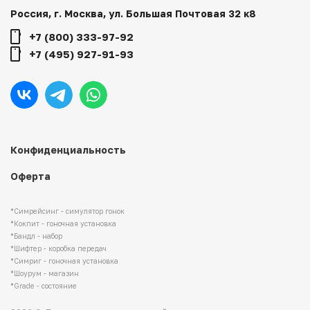
Россия, г. Москва, ул. Большая Почтовая 32 к8
+7 (800) 333-97-92
+7 (495) 927-91-93
Конфиденциальность
Оферта
*Симрейсинг - симулятор гонок
*Кокпит - гоночная установка
*Бандл - набор
*Шифтер - коробка передач
*Симриг - гоночная установка
*Шоурум - магазин
*Grade - состояние