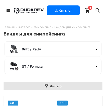
0
Каталог
Главная
-
Каталог
-
Симрейсинг
-
Бандлы для симрейсинга
Бандлы для симрейсинга
Drift / Rally
GT / Formula
Фильтр
ХИТ
ХИТ