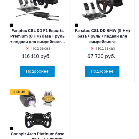
Fanatec CSL DD F1 Esports
Fanatec CSL DD BMW (5 Нм)
Premium (8 Нм) база + руль
база + руль + педали для
+ педали для симрейсинга,
симрейсинга
черный
Под заказ
Под заказ
116 110
руб.
67 730
руб.
Подробнее
Подробнее
АКЦИЯ
Conspit Ares Platinum база