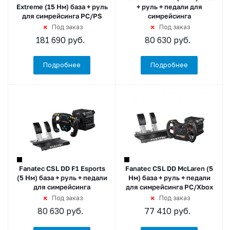
Extreme (15 Нм) база + руль
+ руль + педали для
для симрейсинга PC/PS
симрейсинга
Под заказ
Под заказ
181 690
руб.
80 630
руб.
Подробнее
Подробнее
Fanatec CSL DD F1 Esports
Fanatec CSL DD McLaren (5
(5 Нм) база + руль + педали
Нм) база + руль + педали
для симрейсинга
для симрейсинга PC/Xbox
Под заказ
Под заказ
80 630
руб.
77 410
руб.