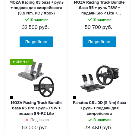
MOZA Racing R3 база + руль
MOZA Racing Truck Bundle
+ педали для симрейсинга
база R5 + руль TSW +
(3.9 Nm, PC / Xbox)
педали SR-P Lite +
кронштейн для
В наличии
В наличии
симрейсинга
32 500
руб.
50 700
руб.
Подробнее
Подробнее
НОВИНКА
MOZA Racing Truck Bundle
Fanatec CSL DD (5 Nm) база
база R5 Pro + руль TSW +
+ руль + педали для
педали SR-P2 Lite
симрейсинга
Под заказ
В наличии
53 000
руб.
78 480
руб.