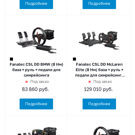
Подробнее
Подробнее
Fanatec CSL DD BMW (8 Нм)
Fanatec CSL DD McLaren
база + руль + педали для
Elite (8 Нм) база + руль +
симрейсинга
педали для симрейсинга
PC/Xbox
Под заказ
Под заказ
83 860
руб.
129 010
руб.
Подробнее
Подробнее