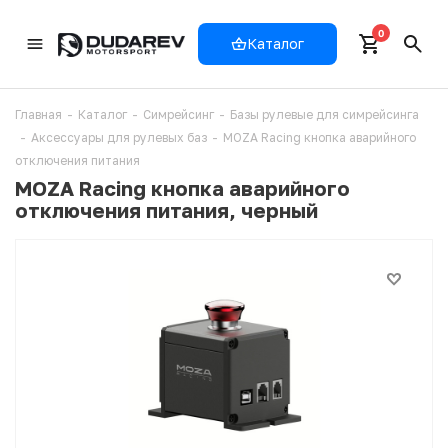
0
Каталог
Главная
-
Каталог
-
Симрейсинг
-
Базы рулевые для симрейсинга
-
Аксессуары для рулевых баз
-
MOZA Racing кнопка аварийного
отключения питания
MOZA Racing кнопка аварийного
отключения питания, черный