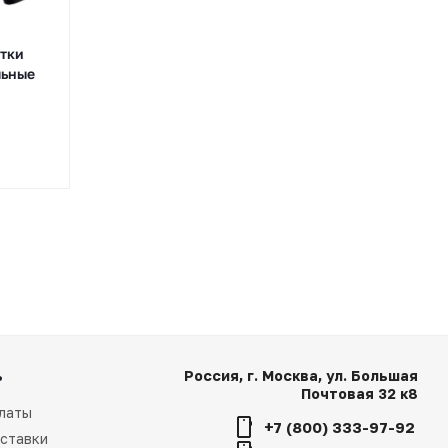
атки
Sparco Hyperdrive ботинки
льные
для симрейсинга
В наличии
11 700 руб.
ь
Россия, г. Москва, ул. Большая
Почтовая 32 к8
латы
+7 (800) 333-97-92
ставки