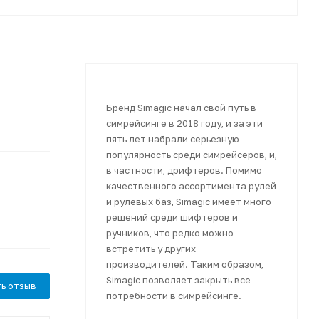
Бренд Simagic начал свой путь в
симрейсинге в 2018 году, и за эти
пять лет набрали серьезную
популярность среди симрейсеров, и,
в частности, дрифтеров. Помимо
качественного ассортимента рулей
и рулевых баз, Simagic имеет много
решений среди шифтеров и
ручников, что редко можно
встретить у других
производителей. Таким образом,
Simagic позволяет закрыть все
ь отзыв
потребности в симрейсинге.