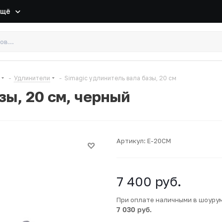
Ещё
-
Удлинители
-
Simagic удлинитель вала базы, 20 см
зы, 20 см, черный
Артикул:
E-20CM
7 400
руб.
При оплате наличными в шоуру
7 030 руб.