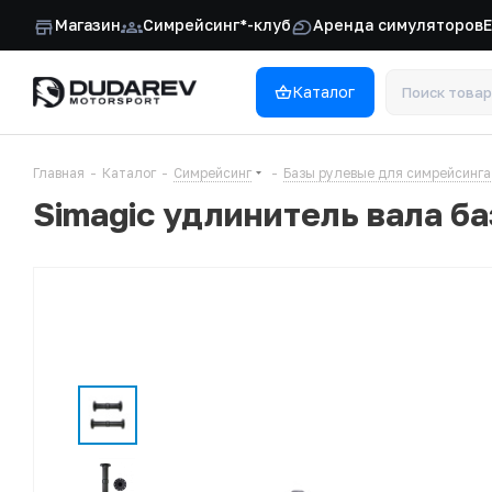
Магазин
Симрейсинг*-клуб
Аренда симуляторов
Каталог
Главная
-
Каталог
-
Симрейсинг
-
Базы рулевые для симрейсинга
Simagic удлинитель вала ба