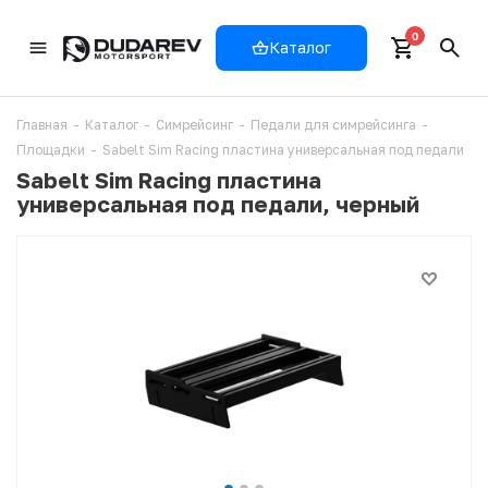
0
Каталог
Главная
-
Каталог
-
Симрейсинг
-
Педали для симрейсинга
-
Площадки
-
Sabelt Sim Racing пластина универсальная под педали
Sabelt Sim Racing пластина
универсальная под педали, черный