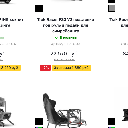
PINE кокпит
Trak Racer FS3 V2 подставка
Trak Rac
синга
под руль и педали для
для
симрейсинга
чии
В наличии
K23-EU-А
Артикул: FS3-03
Арт
уб.
22 570
руб.
8
б.
24 450
руб.
13 950
руб.
-
7
%
Экономия
1 880
руб.