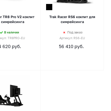
er TR8 Pro V2 кокпит
Trak Racer RS6 кокпит для
 симрейсинга
симрейсинга
В наличии
Под заказ
икул: TR8PRO-EU
Артикул: RS6-EU
4 620
руб.
56 410
руб.