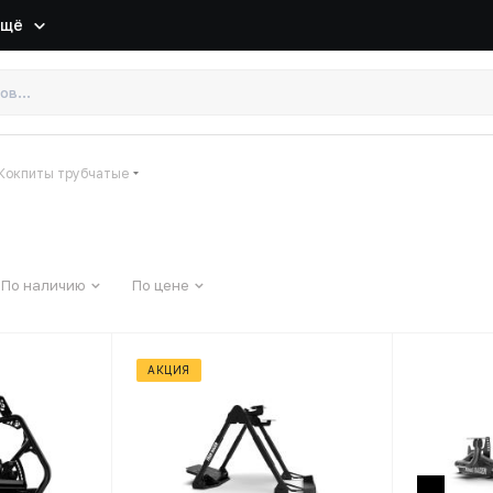
Ещё
Кокпиты трубчатые
По наличию
По цене
АКЦИЯ