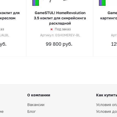
кокпит для
GameSTUL! HomeRevolution
Game
 креслом
3.5 кокпит для симрейсинга
картинг
раскладной
каз
Под заказ
UALBL
Артикул: GSHOMEREV-BL
Арт
уб.
99 800
руб.
12
О компании
Как купит
Вакансии
Условия оп
ие
Блог
Условия до