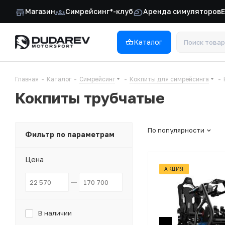
Магазин
Симрейсинг*-клуб
Аренда симуляторов
Каталог
Главная
-
Каталог
-
Симрейсинг
-
Кокпиты для симрейсинга
-
Кокпиты трубчатые
По популярности
Фильтр по параметрам
Цена
АКЦИЯ
В наличии