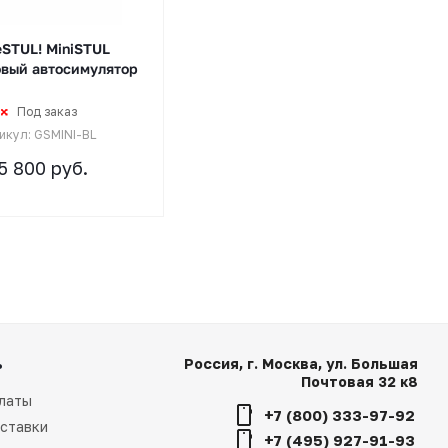
STUL! MiniSTUL
овый автосимулятор
Под заказ
икул: GSMINI-BL
5 800
руб.
ь
Россия, г. Москва, ул. Большая
Почтовая 32 к8
латы
+7 (800) 333-97-92
ставки
+7 (495) 927-91-93