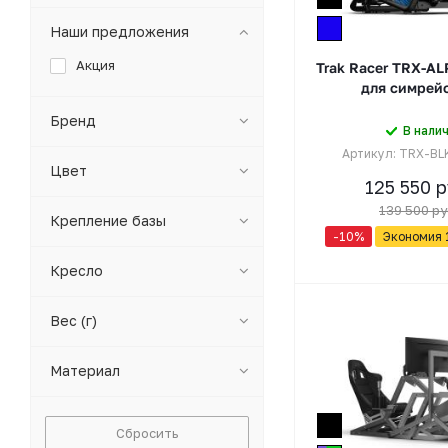
Наши предложения
Акция
Trak Racer TRX-AL
для симрей
Бренд
В нали
Артикул: TRX-BL
Цвет
125 550
р
139 500
ру
Крепление базы
-
10
%
Экономия
Кресло
Вес (г)
Материал
Сбросить