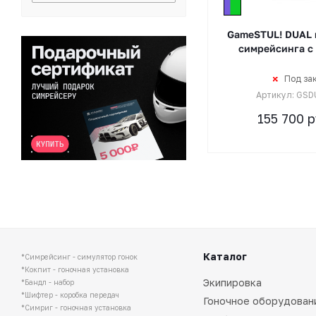
GameSTUL! DUAL 
симрейсинга с
Под за
Артикул: GSD
155 700
р
Каталог
*Симрейсинг - симулятор гонок
*Кокпит - гоночная установка
Экипировка
*Бандл - набор
*Шифтер - коробка передач
Гоночное оборудован
*Симриг - гоночная установка