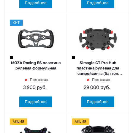
Подробнее
Подробнее
ХИТ
MOZA Racing ES пластина
Simagic GT Pro Hub
рулевая формульная
пластина рулевая для
симрейсинга (баттон
плейт)
Под заказ
Под заказ
3 900
руб.
29 000
руб.
Подробнее
Подробнее
АКЦИЯ
АКЦИЯ