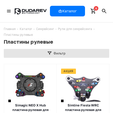
0
Каталог
Главная
-
Каталог
-
Симрейсинг
-
Рули для симрейсинга
-
Пластины рулевые
Пластины рулевые
Фильтр
АКЦИЯ
Simagic NEO X Hub
Simline Fiesta WRC
пластина рулевая для
пластина рулевая для