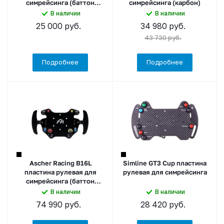
симрейсинга (баттон
симрейсинга (карбон)
плейт)
В наличии
В наличии
25 000
руб.
34 980
руб.
43 730
руб.
Подробнее
Подробнее
Ascher Racing B16L
Simline GT3 Cup пластина
пластина рулевая для
рулевая для симрейсинга
симрейсинга (баттон
плейт) USB
В наличии
В наличии
74 990
руб.
28 420
руб.