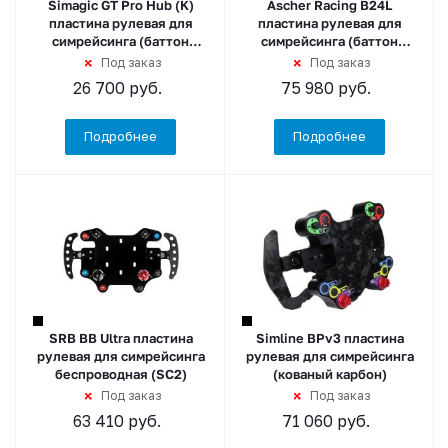
Simagic GT Pro Hub (K)
Ascher Racing B24L
пластина рулевая для
пластина рулевая для
симрейсинга (баттон
симрейсинга (баттон
плейт), черный
плейт) беспроводная (SC2)
Под заказ
Под заказ
26 700
руб.
75 980
руб.
Подробнее
Подробнее
SRB BB Ultra пластина
Simline BPv3 пластина
рулевая для симрейсинга
рулевая для симрейсинга
беспроводная (SC2)
(кованый карбон)
Под заказ
Под заказ
63 410
руб.
71 060
руб.