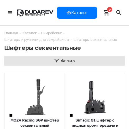
0
Каталог
Главная
-
Каталог
-
Симрейсинг
-
Шифтеры и ручники для симрейсинга
-
Шифтеры секвентальные
Шифтеры секвентальные
Фильтр
MOZA Racing SGP шифтер
Simagic Q1 шифтер с
секвентальный
индикатором передачи и