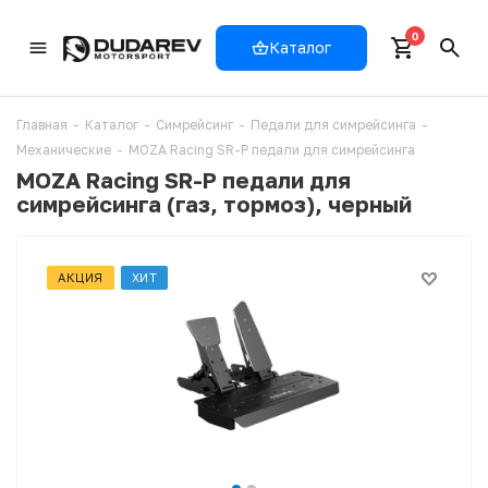
0
Каталог
Главная
-
Каталог
-
Симрейсинг
-
Педали для симрейсинга
-
Механические
-
MOZA Racing SR-P педали для симрейсинга
MOZA Racing SR-P педали для
симрейсинга (газ, тормоз), черный
АКЦИЯ
ХИТ