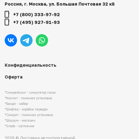
Россия, г. Москва, ул. Большая Почтовая 32 к8
+7 (800) 333-97-92
+7 (495) 927-91-93
Конфиденциальность
Оферта
*Симрейсинг - симулятор гонок
*Кокпит - гоночная установка
*Бандл - набор
*Шифтер - коробка передач
*Симриг - гоночная установка
*Шоурум - магазин
*Grade - состояние
2026 © Доставка автоспортивной