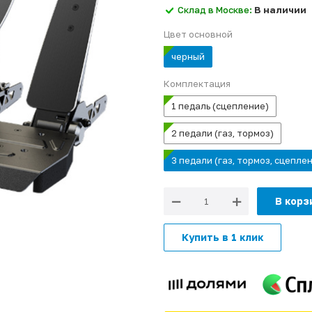
Склад в Москве:
В наличии
Цвет основной
черный
Комплектация
1 педаль (сцепление)
2 педали (газ, тормоз)
3 педали (газ, тормоз, сцепле
В корз
Купить в 1 клик