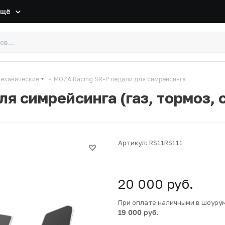
Ещё
еханические
-
MOZA Racing SR-P педали для симрейсинга
я симрейсинга (газ, тормоз,
Артикул:
RS11RS111
20 000
руб.
При оплате наличными в шоуру
19 000 руб.