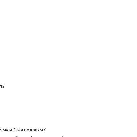
ть
2-мя и 3-мя педалями)