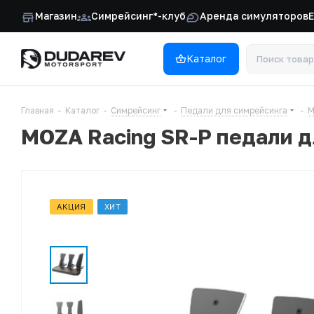
Магазин
Симрейсинг*-клуб
Аренда симуляторов
Каталог
Главная
-
Каталог
-
Симрейсинг
-
Педали для симрейсинга
-
М
MOZA Racing SR-P педали дл
АКЦИЯ
ХИТ