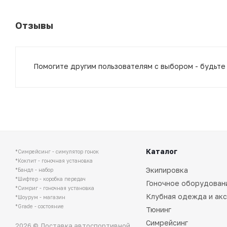
Отзывы
Помогите другим пользователям с выбором - будьте
Каталог
*Симрейсинг - симулятор гонок
*Кокпит - гоночная установка
Экипировка
*Бандл - набор
*Шифтер - коробка передач
Гоночное оборудован
*Симриг - гоночная установка
Клубная одежда и ак
*Шоурум - магазин
*Grade - состояние
Тюнинг
Симрейсинг
2026 © Доставка автоспортивной