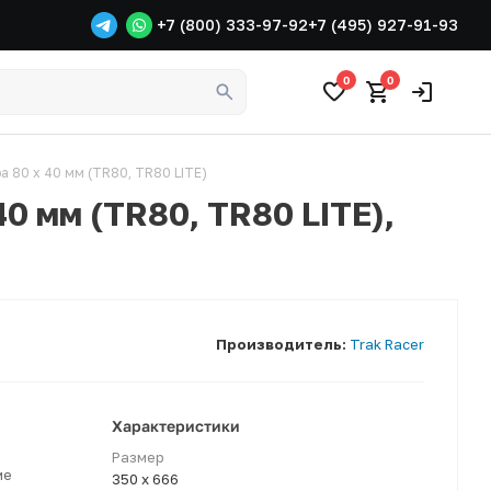
+7 (800) 333-97-92
+7 (495) 927-91-93
0
0
а 80 x 40 мм (TR80, TR80 LITE)
0 мм (TR80, TR80 LITE),
Производитель:
Trak Racer
Характеристики
Размер
ме
350 x 666