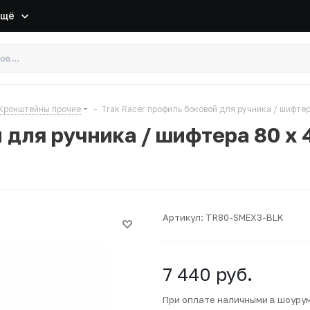
Ещё
Кронштейны прочие
-
Trak Racer профиль боковой для ручника / шифтер
 для ручника / шифтера 80 x 4
Артикул:
TR80-SMEX3-BLK
7 440
руб.
При оплате наличными в шоуру