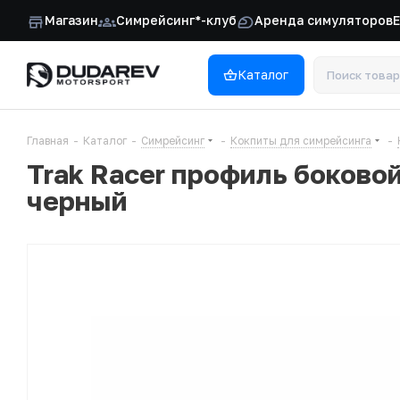
Магазин
Симрейсинг*-клуб
Аренда симуляторов
Каталог
Главная
-
Каталог
-
Симрейсинг
-
Кокпиты для симрейсинга
-
Trak Racer профиль боковой
черный