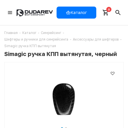
0
Каталог
Главная
-
Каталог
-
Симрейсинг
-
Шифтеры и ручники для симрейсинга
-
Аксессуары для шифтеров
-
Simagic ручка КПП вытянутая
Simagic ручка КПП вытянутая, черный