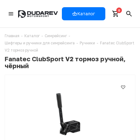
0
Каталог
Главная
-
Каталог
-
Симрейсинг
-
Шифтеры и ручники для симрейсинга
-
Ручники
-
Fanatec ClubSport
V2 тормоз ручной
Fanatec ClubSport V2 тормоз ручной,
чёрный