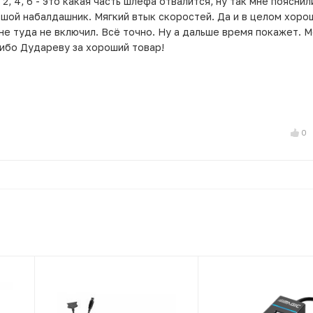
 2, 4, 6 - это какая часть шлефа отвалится, ну так мне пояснил
льшой набалдашник. Мягкий втык скоростей. Да и в целом хоро
не туда не включил. Всё точно. Ну а дальше время покажет. 
сибо Дудареву за хороший товар!
0