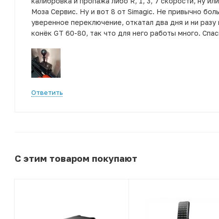
калибровка и пропажа либо R, 1, 3, 7 скорости, ну или
Моза Сервис. Ну и вот 8 от Simagic. Не привычно бо
уверенное переключение, откатал два дня и ни разу 
конëк GT 60-80, так что для него работы много. Спа
Ответить
С этим товаром покупают