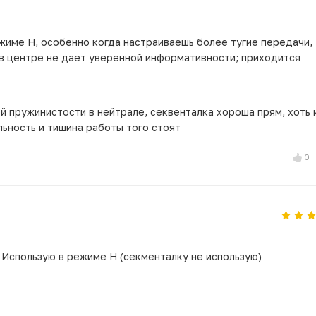
жиме Н, особенно когда настраиваешь более тугие передачи,
в центре не дает уверенной информативности; приходится
й пружинистости в нейтрале, секвенталка хороша прям, хоть 
льность и тишина работы того стоят
0
Использую в режиме H (секменталку не использую)