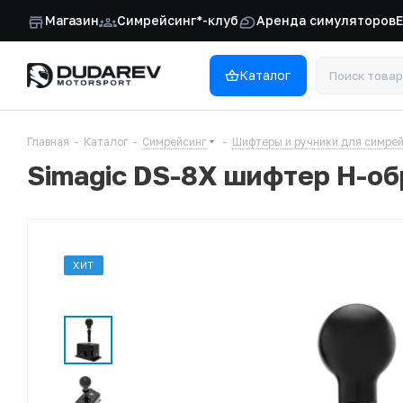
Магазин
Симрейсинг*-клуб
Аренда симуляторов
Каталог
Главная
-
Каталог
-
Симрейсинг
-
Шифтеры и ручники для симре
Simagic DS-8X шифтер H-о
ХИТ