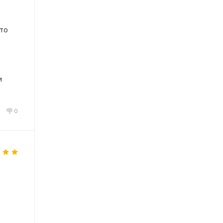
 то
и
0