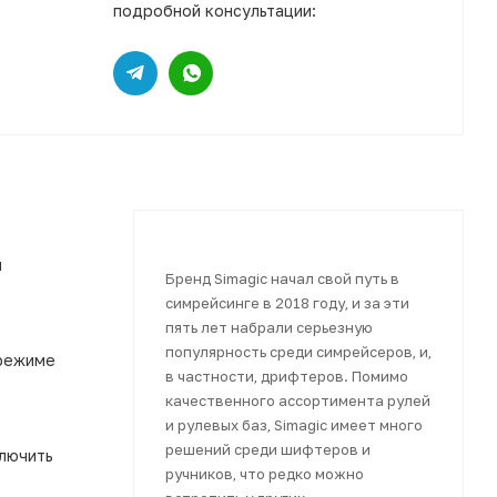
подробной консультации:
и
Бренд Simagic начал свой путь в
симрейсинге в 2018 году, и за эти
пять лет набрали серьезную
популярность среди симрейсеров, и,
 режиме
в частности, дрифтеров. Помимо
качественного ассортимента рулей
и рулевых баз, Simagic имеет много
решений среди шифтеров и
ключить
ручников, что редко можно