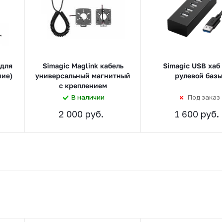
 для
Simagic Maglink кабель
Simagic USB хаб
ние)
универсальный магнитный
рулевой баз
с креплением
В наличии
Под заказ
2 000 руб.
1 600 руб.