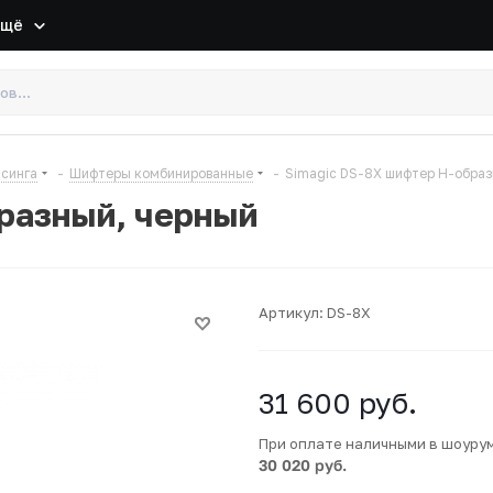
Ещё
йсинга
-
Шифтеры комбинированные
-
Simagic DS-8X шифтер H-обра
бразный, черный
Артикул:
DS-8X
31 600
руб.
При оплате наличными в шоуру
30 020 руб.