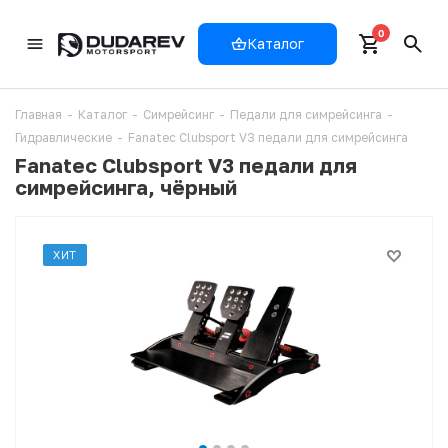
0
Каталог
Главная
-
Каталог
-
Симрейсинг
-
Педали для симрейсинга
-
Гидравлические
-
Fanatec Clubsport V3 педали для симрейсинга
Fanatec Clubsport V3 педали для
симрейсинга, чёрный
ХИТ