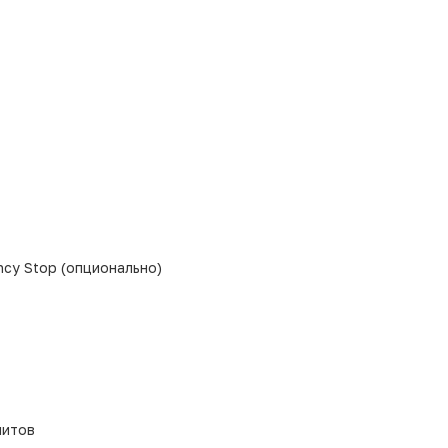
cy Stop (опционально)
питов