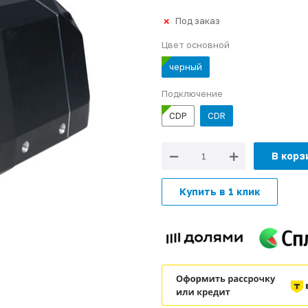
Под заказ
Цвет основной
черный
Подключение
CDP
CDR
В корз
Купить в 1 клик