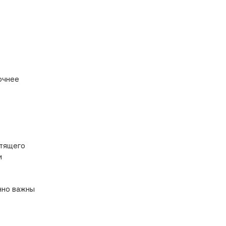
очнее
утящего
и
нно важны