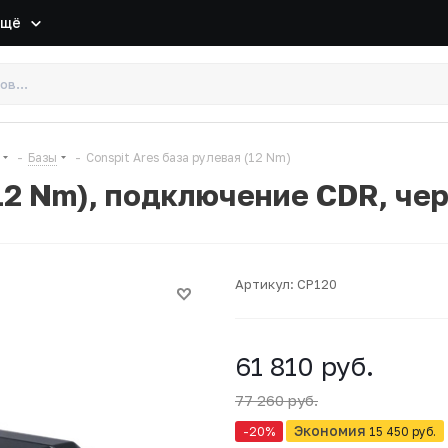
Ещё
-
Базы
-
Conspit Ares база рулевая (12 Nm)
(12 Nm), подключение CDR, че
Артикул:
CP120
61 810 руб.
77 260 руб.
Экономия
-20
%
15 450 руб.