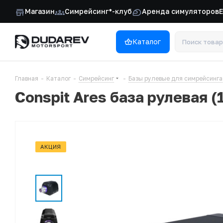
Магазин
Симрейсинг*-клуб
Аренда симуляторов
Каталог
Главная
-
Каталог
-
Симрейсинг
-
Базы рулевые для симрейсинга
Conspit Ares база рулевая 
АКЦИЯ